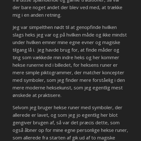
der bare noget andet der blev ved med, at trække
mig i en anden retning.
Jeg var simpelthen nødt til at genopfinde hvilken
slags heks jeg var og på hvilken måde og ikke mindst
under hvilken emner mine egne evner og magiske
tilgang lå i. Jeg havde brug for, at finde måder og
ting som vækkede min indre heks og her kommer
hekse runerne ind i billedet, for heksens runer er
mere simple piktogrammer, der matcher koncepter
med symboler, som jeg finder mere forståelig i den
mere moderne heksekunst, som jeg egentlig mest
ønskede at praktisere.
Selvom jeg bruger hekse runer med symboler, der
allerede er lavet, og som jeg jo egentlig her blot
gengiver brugen af, så var det præcis dette, som
også åbner op for mine egne personlige hekse runer,
som allerede fra starten af gik ud af to magiske