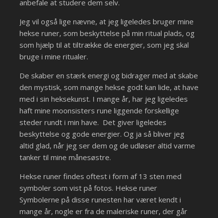
anbefale at studere dem selv.
Jeg vil også lige nævne, at jeg ligeledes bruger mine
hekse runer, som beskyttelse på min ritual plads, og
som hjælp til at tiltrække de energier, som jeg skal
bruge i mine ritualer.
De skaber en stærk energi og bidrager med at skabe
den mystisk, som mange hekse godt kan lide, at have
med i sin heksekunst. I mange år, har jeg ligeledes
haft mine moonsisters rune liggende forskellige
steder rundt i min have. Det giver ligeledes
beskyttelse og gode energier. Og ja så bliver jeg
altid glad, når jeg ser dem og de udløser altid varme
tanker til mine månesøstre.
Hekse runer findes oftest i form af 13 sten med
symboler som vist på fotos. Hekse runer
Symbolerne på disse runesten har været kendt i
mange år, nogle er fra de maleriske runer, der går