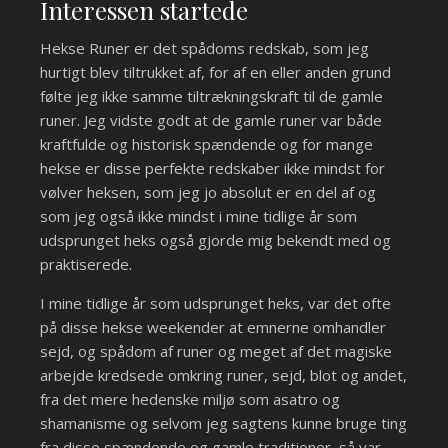
Interessen startede
Hekse Runer er det spådoms redskab, som jeg
hurtigt blev tiltrukket af, for af en eller anden grund
følte jeg ikke samme tiltrækningskraft til de gamle
runer. Jeg vidste godt at de gamle runer var både
kraftfulde og historisk spændende og for mange
hekse er disse perfekte redskaber ikke mindst for
vølver heksen, som jeg jo absolut er en del af og
som jeg også ikke mindst i mine tidlige år som
udsprunget heks også gjorde mig bekendt med og
praktiserede.
I mine tidlige år som udsprunget heks, var det ofte
på disse hekse weekender at emnerne omhandler
sejd, og spådom af runer og meget af det magiske
arbejde kredsede omkring runer, sejd, blot og andet,
fra det mere hedenske miljø som asatro og
shamanisme og selvom jeg sagtens kunne bruge ting
fra disse spændende og gamle traditioner, så var