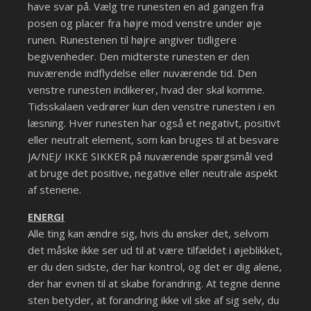
have svar på. Vælg tre runesten en ad gangen fra
posen og placer fra højre mod venstre under øje
runen. Runestenen til højre angiver tidligere
begivenheder. Den midterste runesten er den
nuværende indflydelse eller nuværende tid. Den
venstre runesten indikerer, hvad der skal komme.
Tidsskalaen vedrører kun den venstre runesten i en
læsning. Hver runesten har også et negativt, positivt
eller neutralt element, som kan bruges til at besvare
JA/NEJ/ IKKE SIKKER på nuværende spørgsmål ved
at bruge det positive, negative eller neutrale aspekt
af stenene.
ENERGI
Alle ting kan ændre sig, hvis du ønsker det, selvom
det måske ikke ser ud til at være tilfældet i øjeblikket,
er du den sidste, der har kontrol, og det er dig alene,
der har evnen til at skabe forandring. At tegne denne
sten betyder, at forandring ikke vil ske af sig selv, du