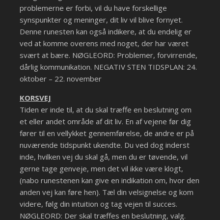
problemerne er forbi, vil du have forskellige
synspunkter og meninger, dit liv vil blive fornyet.
Denne runesten kan også indikere, at du endelig er
ved at komme overens med noget, der har været
svært at bære. NØGLEORD: Problemer, forvirrende,
dårlig kommunikation. NEGATIV STEN TIDSPLAN: 24.
oktober – 22. november
KORSVEJ
Tiden er inde til, at du skal træffe en beslutning om
et eller andet område af dit liv. En af vejene før dig
fører til en vellykket gennemførelse, de andre er på
nuværende tidspunkt ukendte. Du ved dog inderst
inde, hvilken vej du skal gå, men du er tøvende, vil
gerne tage genveje, men det vil ikke være klogt,
(nabo runestenen kan give en indikation om, hvor den
anden vej kan føre hen). Tæl din velsignelse og kom
videre, følg din intuition og tag vejen til succes.
NØGLEORD: Der skal træffes en beslutning, valg.