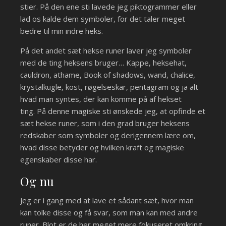
stier. På den ene sti lavede jeg piktogrammer eller
lad os kalde dem symboler, for det taler meget
bedre til min indre heks.
På det andet sæt hekse runer laver jeg symboler
med de ting heksens bruger… Kappe, heksehat,
cauldron, athame, Book of shadows, wand, chalice,
krystalkugle, kost, røgelseskar, pentagram og ja alt
hvad man syntes, der kan komme på af hekset
ting. På denne magiske sti ønskede jeg, at opfinde et
sæt hekse runer, som i den grad bruger heksens
redskaber som symboler og derigennem lære om,
hvad disse betyder og hvilken kraft og magiske
egenskaber disse har.
Og nu
Jeg er i gang med at lave et sådant sæt, hvor man
kan tolke disse og få svar, som man kan med andre
runer. Blot er de her meget mere fokuseret omkring