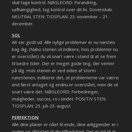
skal tage kontrol. NØGLEORD: Forandring,
uafhængighed, tag kontrol over dit liv. Dovenskab.
NEUTRAL STEN: TIDSPLAN: 23. november – 21.
december.
SOL
Alt ser godt ud. Alle nylige problemer er nu næsten
bag dig. (Nabo stenen vil indikere, hvis problemer nu
er overstået) du vil snart være i stand til at se frem
til bedre tider. Der er meget gode ting, der venter
på dig. Hvis stenen er ved siden af storm
runestenen, indikerer det, at problemerne var værre
end først antaget og endnu er overstået, men de vil
snart være det. NØGLEORD: Forbedringer,
muligheder, succes, ro i sindet. POSITIV STEN:
TIDSPLAN: 23. juli-23. august
PERFEKTION
Alle dine planer er nået til ende, dine anliggender er i
orden og afsluttet til din tilfredshed. Det er tid til at