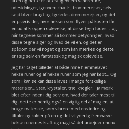
til en og dette er oftest igennem vandreture,
udesidninger, igennem chants, trommerejser, selv
sejd bliver brugt og ligeledes drømmerejser, og det
er præcis der, hvor heksen som flyver på kosten får
en ud af kroppen oplevelse, at disse tegn fødes…. og
når tegnene kommer så kommer betydningen, hvad
disse tegne siger og hvad de vil en, og det er
spådom der vil noget og som kan mærkes og dette
er i sig selv en fantastisk og magisk oplevelse.
Jeg har taget billeder af både mine hjemmelavet
hekse runer og af hekse runer som jeg har købt… Og
som I kan se kan disse laves i mange forskellige
materialer… Sten, krystaller, træ, knogler… Ja mærk
blot efter inden i dig selv om, hvad der taler mest til
dig, dette er nemlig også en vigtig del af magien, at
bruge materiale, som vibrere med ens indre og
tiltaler og kalder på en og det vil yderlig fremhæve
hekse runernes kraft og magi så det arbejder endnu