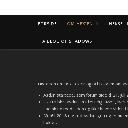
FORSIDE
OM HEX´EN
HEKSE L
A BLOG OF SHADOWS
Historien om hex1.dk er også historien om as
Asdun startede, som forum side d. 21. juli 
I 2016 blev asdun i midlertidig lukket, live
sad alene med siden og ikke havde viden til
Men! I 2018 opstod Asdun igen og er nu en
holdet.