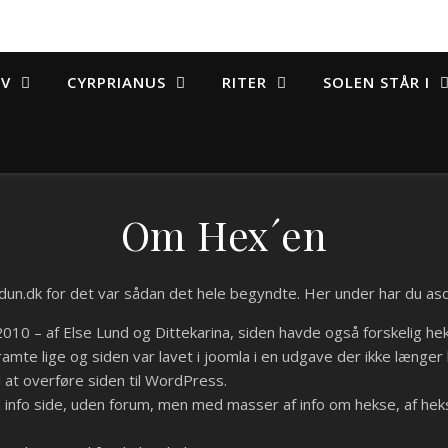
IV
CYRPRIANUS
RITER
SOLEN STÅR I
Om Hex´en
dun.dk for det var sådan det hele begyndte. Her under har du as
2010 – af Else Lund og Dittekarina, siden havde også forskelig hek
t ramte lige og siden var lavet i joomla i en udgave der ikke længe
 at overføre siden til WordPress.
 info side, uden forum, men med masser af info om hekse, af he