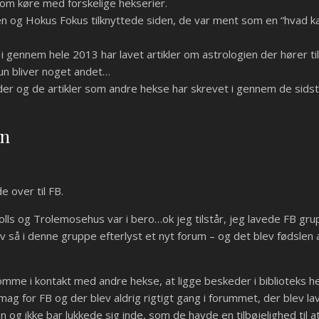
som køre med forskelige hekserier.
n og Hokus Fokus tilknyttede siden, de var ment som en “hvad k
i gennem hele 2013 har lavet artikler om astrologien der hører ti
dun bliver noget andet…
nander og de artikler som andre hekse har skrevet i gennem de sid
én
 over til FB.
trolls og Trolemosehus var i bero…ok jeg tilstår, jeg lavede FB
ev så i denne gruppe efterlyst et nyt forum – og det blev fødslen 
omme i kontakt med andre hekse, at ligge beskeder i biblioteks h
smag for FB og der blev aldrig rigtigt gang i forummet, der blev l
og ikke bar lukkede sig inde, som de havde en tilbøjelighed til a