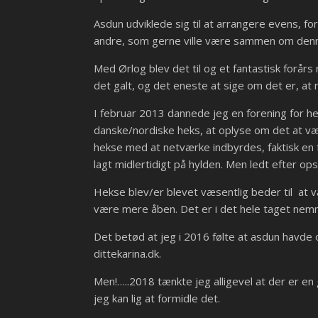
Asdun udviklede sig til at arrangere evens, fo
andre, som gerne ville være sammen om denne
Med Ørlog blev det til og et fantastisk forårs
det galt, og det eneste at sige om det er, at
I februar 2013 dannede jeg en forening for h
danske/nordiske heks, at oplyse om det at v
hekse med at netværke indbyrdes, faktisk en fo
lagt midlertidigt på hylden. Men ledt efter o
Hekse blev/er blevet væsentlig beder til at v
være mere åben. Det er i det hele taget nemm
Det betød at jeg i 2016 følte at asdun havde 
dittekarina.dk.
Men!…..2018 tænkte jeg alligevel at der er en 
jeg kan lig at formidle det.