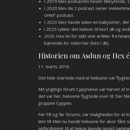
I 2019 blev podcastén hexén tilknyttede, 
I 2020 blev de 2 podcast serier Heksetime
cirkel” podcast.
I 2023 blev havde siden en babysitter, der 
i 2025 rykker det hekset til hex1.dk og as
2026 Hex´en for skilt sine artikler fra hi
bærende for siden her (hex1.dk).
Historien om Asdun og Hex 
11. marts 2018
Det hele startede med at heksene var flygtede
Mit ynglings forum Cypyrianus var harvet af 
det var her, heksene flygtede over til. Der bl
gruppen Cyppen.
Før FB og før forums, var muligheden for at k
løst til! Men nu havde heksene for alvor fået 
opfordringer til at hekse lavede noget sammen 