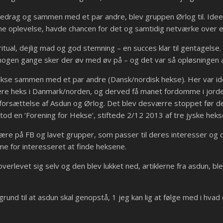
redrag og sammen med et par andre, blev gruppen Ørlog til. Ideen v
 oplevelse, havde chancen for det og samtidig netværke over en
 ritual, dejlig mad og god stemning – en succes klar til gentagel
 nogen gange sker der øv med øv på – og det var så opløsningen a
ekse sammen med et par andre (Dansk/nordisk hekse). Her var id
ære heks i Danmark/norden, og derved få manet fordomme i jorde
rsættelse af Asdun og Ørlog. Det blev desværre stoppet før det vi
pstod en ‘Forening for Hekse’, stiftede 2/12 2013 af tre jyske he
ære på FB og lavet grupper, som passer til deres interesser og d
e for interesseret at finde heksene.
overlevet sig selv og den blev lukket ned, artiklerne fra asdun, 
grund til at asdun skal genopstå, 1 jeg kan lig at følge med i hv