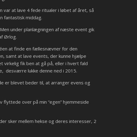
ar at lave 4 fede ritualer i løbet af året, så
 fantastisk middag.
se. Men under planlægningen af næste event gik
f Ørlog.
éen at finde en fællesnævner for den
n, samt at lave events, der kunne hjælpe
rkelig fik ben at gå på, eller i hvert fald
kse, desværre lukke denne ned i 2015.
e er blevet beder til, at arranger evens og
blev flyttede over på min “egen” hjemmeside
ad der sker mellem hekse og deres interesser, 2