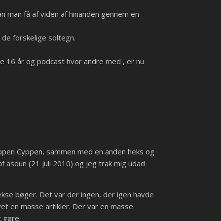
an man få af viden af hinanden gennem en
l de forskelige soltegn.
ste 16 år og podcast hvor andre med , er nu
 gruppen Cyppen, sammen med en anden heks og
af asdun (21 juli 2010) og jeg trak mig udad
ekse bøger. Det var der ingen, der igen havde
avet en masse artikler. Der var en masse
t gøre.