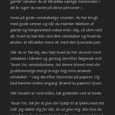
gamle” (ønsker du at tiltrække særlige mennesker i
dit liv siger du navne på disse personer ) .
Husk på gode venskabelige stunder, du har brugt
med gode venner og når du mærker følelsen af
glæde og hengivenhed vokse inde i dig, så skriv ned
alt, hvad du kan lide ved dine venskaber og hvad du
ønsker at tiltrække mere af, med den lyserøde pen.
Når du er færdig, læs højt hvad du har skrevet med
solsikken i hånden og gentag derefter følgende ord:
“
Kuan Yin, venskabsdame, lad denne blomst med din
guddommelige energi bringe mig mine ønskede
venskaber.
“ Læg derefter blomsten på papiret. Og
bed bønnen endnu engang. Brænd nu papiret i lyset.
Når ritualet er overstået, tak gudinden ved at bede:
“
Kuan Yin, tak for at give din hjælp til at lykkes med mit
mål. Jeg takker dig for det, du vil give mig. Bliv hvis du