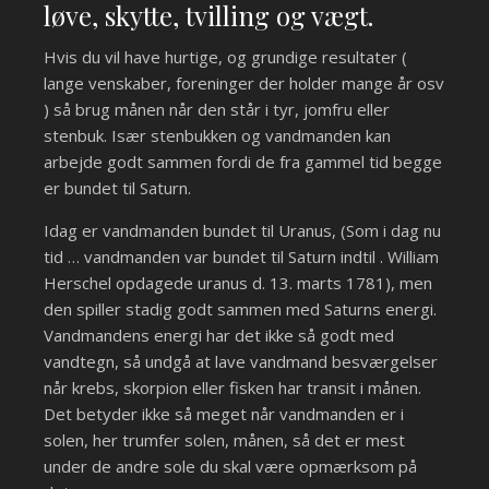
løve, skytte, tvilling og vægt.
Hvis du vil have hurtige, og grundige resultater (
lange venskaber, foreninger der holder mange år osv
) så brug månen når den står i tyr, jomfru eller
stenbuk. Især stenbukken og vandmanden kan
arbejde godt sammen fordi de fra gammel tid begge
er bundet til Saturn.
Idag er vandmanden bundet til Uranus, (Som i dag nu
tid … vandmanden var bundet til Saturn indtil . William
Herschel opdagede uranus d. 13. marts 1781), men
den spiller stadig godt sammen med Saturns energi.
Vandmandens energi har det ikke så godt med
vandtegn, så undgå at lave vandmand besværgelser
når krebs, skorpion eller fisken har transit i månen.
Det betyder ikke så meget når vandmanden er i
solen, her trumfer solen, månen, så det er mest
under de andre sole du skal være opmærksom på