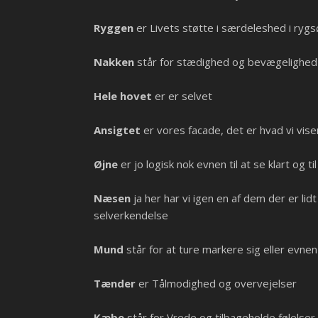
Ryggen
er Livets støtte i særdeleshed i rygsøj
Nakken
står for stædighed og bevægelighed
Hele hovet
er er selvet
Ansigtet
er vores facade, det er hvad vi vise
Øjne
er jo logisk nok evnen til at se klart og ti
Næsen
ja her har vi igen en af dem der er lid
selverkendelse
Mund
står for at ture markere sig eller evnen 
Tænder
er Tålmodighed og overvejelser
Kæbe
står for Vrede og tilbageholde følelser