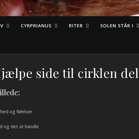
IV
CYRPRIANUS
RITER
SOLEN STÅR I
jælpe side til cirklen del
llede:
hed og følelser
d og det at handle