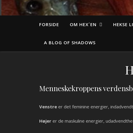
FORSIDE
OM HEX´EN
HEKSE L
A BLOG OF SHADOWS
H
Menneskekroppens verdensbi
Venstre
er det feminine energier, indadvendt
Højer
er de maskuline energier, udadvendthe