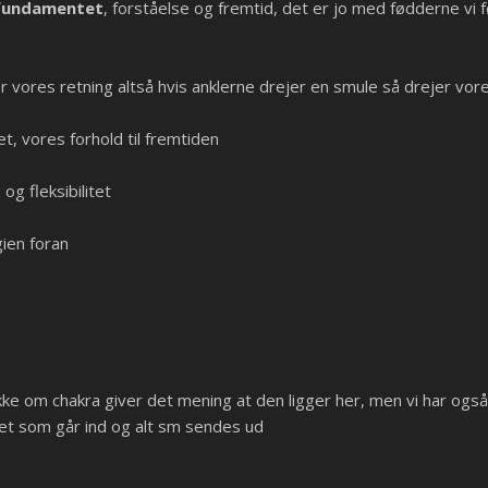
 fundamentet
, forståelse og fremtid, det er jo med fødderne vi
 vores retning altså hvis anklerne drejer en smule så drejer vor
t, vores forhold til fremtiden
g fleksibilitet
ien foran
ke om chakra giver det mening at den ligger her, men vi har også t
 det som går ind og alt sm sendes ud