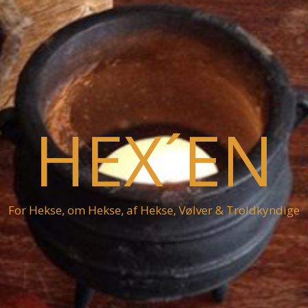
HEX´EN
For Hekse, om Hekse, af Hekse, Vølver & Troldkyndige