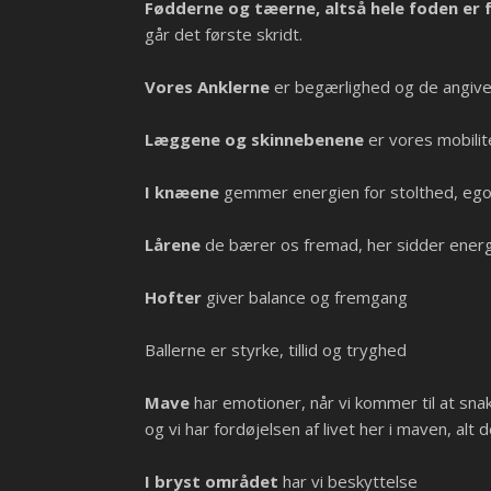
Fødderne og tæerne, altså hele foden er
går det første skridt.
Vores Anklerne
er begærlighed og de angiver
Læggene og skinnebenene
er vores mobilite
I knæene
gemmer energien for stolthed, ego o
Lårene
de bærer os fremad, her sidder energ
Hofter
giver balance og fremgang
Ballerne er styrke, tillid og tryghed
Mave
har emotioner, når vi kommer til at snak
og vi har fordøjelsen af livet her i maven, alt
I bryst området
har vi beskyttelse